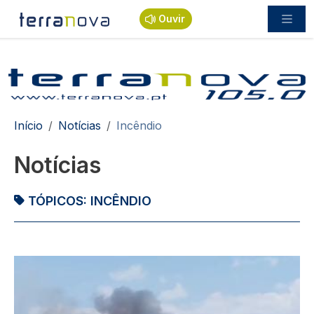
Passar para o conteúdo principal
Ouvir
Navegação estrutural
Início
Notícias
Incêndio
Notícias
TÓPICOS:
INCÊNDIO
Imagem