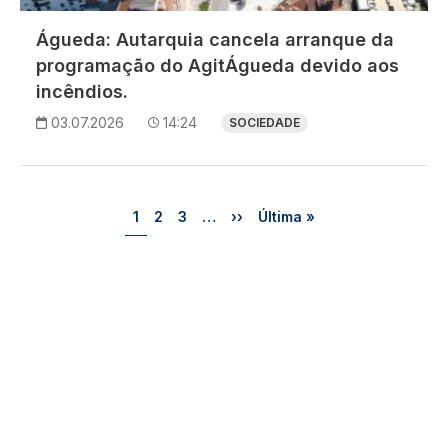
Águeda: Autarquia cancela arranque da
programação do AgitÁgueda devido aos
incêndios.
03.07.2026
14:24
SOCIEDADE
Paginação
Página
Página
Página
Próxima página
Última página
1
2
3
…
››
Última »