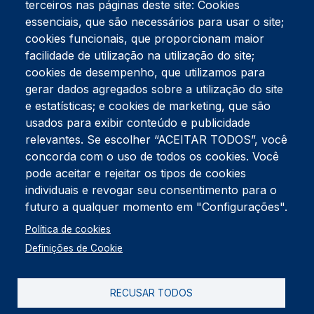
terceiros nas páginas deste site: Cookies
essenciais, que são necessários para usar o site;
cookies funcionais, que proporcionam maior
facilidade de utilização na utilização do site;
Tel:
234 390 100
Fax:
234 390 100
cookies de desempenho, que utilizamos para
Endereço Postal
gerar dados agregados sobre a utilização do site
Apartado 42
e estatísticas; e cookies de marketing, que são
Rua Gil Eanes 31
usados para exibir conteúdo e publicidade
3834-908 Gafanha da Nazaré
relevantes. Se escolher “ACEITAR TODOS”, você
concorda com o uso de todos os cookies. Você
Estúdios
pode aceitar e rejeitar os tipos de cookies
Rua Prior Guerra
Edifício do Centro Cultural da Gafanha da Nazaré
individuais e revogar seu consentimento para o
3830-556 Gafanha da Nazaré
futuro a qualquer momento em "Configurações".
Rodapé
Política de cookies
Cookies
Política de Privacidade
Definições de Cookie
Livro de reclamações
RECUSAR TODOS