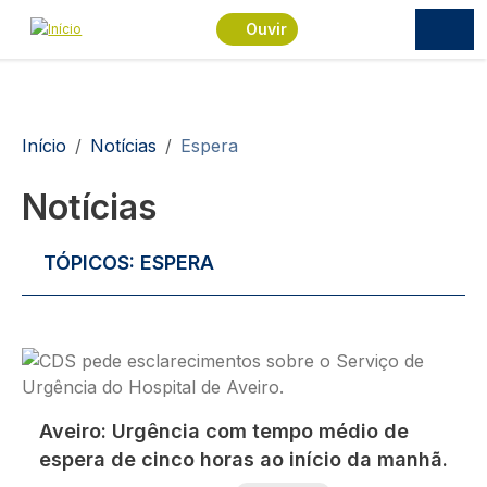
Passar para o conteúdo principal
Ouvir
Navegação estrutural
Início
Notícias
Espera
Notícias
TÓPICOS:
ESPERA
Imagem
Aveiro: Urgência com tempo médio de
espera de cinco horas ao início da manhã.