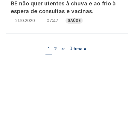
BE não quer utentes à chuva e ao frio à
espera de consultas e vacinas.
21.10.2020
07:47
SAÚDE
Paginação
Página
Página
Próxima página
Última página
1
2
››
Última »