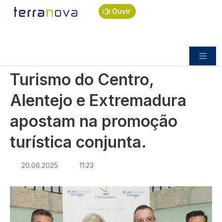
Navegação estrutural
Passar para o conteúdo principal
Início
Notícias
Economia
Ouvir
Turismo do Centro, Alentejo e Extremadura
apostam na promoção turística conjunta.
ECONOMIA
Turismo do Centro,
Alentejo e Extremadura
apostam na promoção
turística conjunta.
20.06.2025
11:23
Imagem