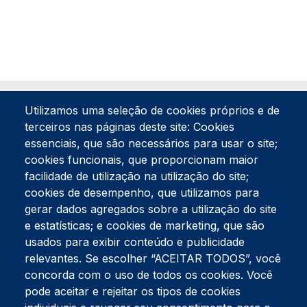
Utilizamos uma seleção de cookies próprios e de
terceiros nas páginas deste site: Cookies
essenciais, que são necessários para usar o site;
cookies funcionais, que proporcionam maior
facilidade de utilização na utilização do site;
Tel:
234 390 100
Fax:
234 390 100
cookies de desempenho, que utilizamos para
Endereço Postal
gerar dados agregados sobre a utilização do site
Apartado 42
e estatísticas; e cookies de marketing, que são
Rua Gil Eanes 31
usados para exibir conteúdo e publicidade
3834-908 Gafanha da Nazaré
relevantes. Se escolher “ACEITAR TODOS”, você
concorda com o uso de todos os cookies. Você
Estúdios
pode aceitar e rejeitar os tipos de cookies
Rua Prior Guerra
Edifício do Centro Cultural da Gafanha da Nazaré