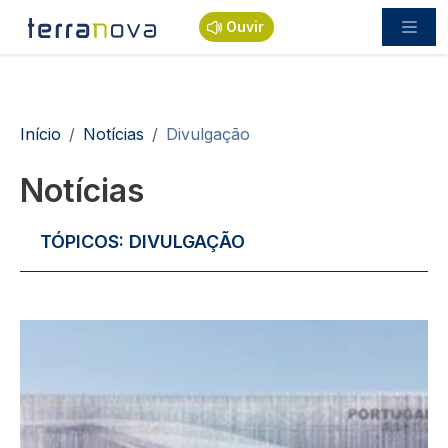
Passar para o conteúdo principal
Ouvir
Navegação estrutural
Início
Notícias
Divulgação
Notícias
TÓPICOS:
DIVULGAÇÃO
Imagem