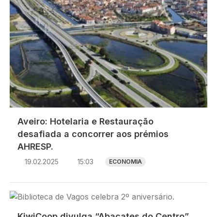
Aveiro: Hotelaria e Restauração
desafiada a concorrer aos prémios
AHRESP.
19.02.2025
15:03
ECONOMIA
Imagem
KiwiCoop divulga “Abacates do Centro”