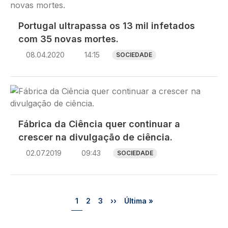
Portugal ultrapassa os 13 mil infetados
com 35 novas mortes.
08.04.2020
14:15
SOCIEDADE
Imagem
Fábrica da Ciência quer continuar a
crescer na divulgação de ciência.
02.07.2019
09:43
SOCIEDADE
Paginação
Página
Página
Página
Próxima página
Última página
1
2
3
››
Última »