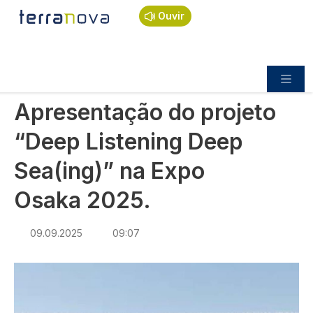
Navegação estrutural
Passar para o conteúdo principal
Início
Notícias
Sociedade
Ouvir
Apresentação do projeto “Deep Listening Deep
Sea(ing)” na Expo Osaka 2025.
SOCIEDADE
Apresentação do projeto
“Deep Listening Deep
Sea(ing)” na Expo
Osaka 2025.
09.09.2025
09:07
Imagem