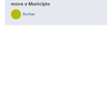
move o Município
Rui Dias