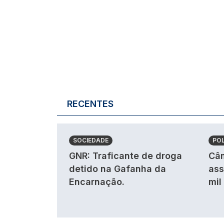
RECENTES
SOCIEDADE
POL
GNR: Traficante de droga
Câm
detido na Gafanha da
ass
Encarnação.
mil