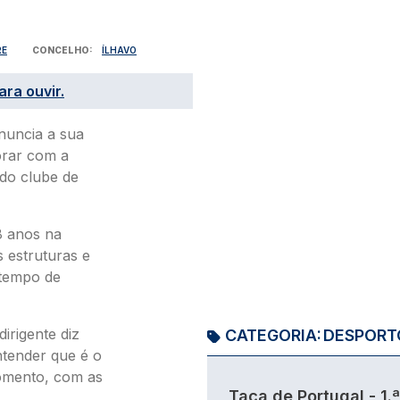
RE
CONCELHO
ÍLHAVO
ara ouvir.
anuncia a sua
orar com a
 do clube de
8 anos na
s estruturas e
 tempo de
dirigente diz
CATEGORIA:
DESPORT
ntender que é o
omento, com as
Taça de Portugal - 1.ª