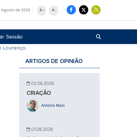
 Agosto de 2026
A
A
+
-
u de utilizador
Pesquisar
iar Sessão
io Lourenço.
ARTIGOS DE OPINIÃO
02.08.2026
CRIAÇÃO
António Maio
01.08.2026