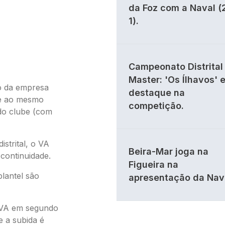
da Foz com a Naval (
1).
Campeonato Distrital 
Master: 'Os Ílhavos' 
o da empresa
destaque na
 e ao mesmo
competição.
do clube (com
strital, o VA
Beira-Mar joga na
continuidade.
Figueira na
plantel são
apresentação da Nav
 VA em segundo
e a subida é