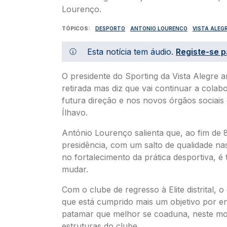
TÓPICOS
DESPORTO
ANTONIO LOURENCO
VISTA ALEG
Esta notícia tem áudio.
Registe-se p
O presidente do Sporting da Vista Alegre 
retirada mas diz que vai continuar a colab
futura direção e nos novos órgãos sociais
Ílhavo.
António Lourenço salienta que, ao fim de 
presidência, com um salto de qualidade na
no fortalecimento da prática desportiva, é
mudar.
Com o clube de regresso à Elite distrital, o 
que está cumprido mais um objetivo por e
patamar que melhor se coaduna, neste m
estruturas do clube.