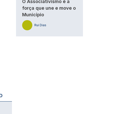
O Associativismo é a
força que une e move o
Município
Rui Dias
O