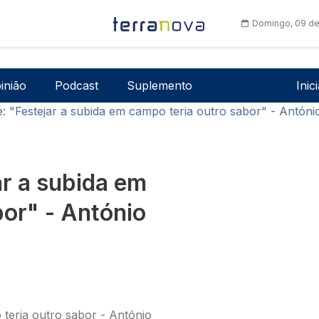
Domingo, 09 de
Men
inião
Podcast
Suplemento
Inic
e: "Festejar a subida em campo teria outro sabor" - Antón
ar a subida em
bor" - António