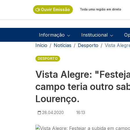
Passar para o conteúdo principal
Ouvir Emissão
Toda uma região em direto
Navegação principal
Informação
Institucional
Op
Navegação estrutural
Início
Notícias
Desporto
Vista Alegr
DESPORTO
Vista Alegre: "Festej
campo teria outro sa
Lourenço.
28.04.2020
16:13
Imagem