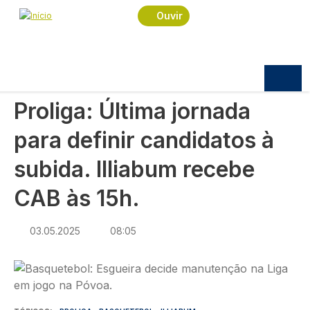
Navegação estrutural
Passar para o conteúdo principal
Início
Notícias
Desporto
Ouvir
Proliga: Última jornada para definir candidatos à
subida. Illiabum recebe CAB às 15h.
DESPORTO
Proliga: Última jornada
para definir candidatos à
subida. Illiabum recebe
CAB às 15h.
03.05.2025
08:05
Imagem