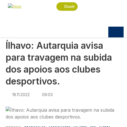
Navegação estrutural
Passar para o conteúdo principal
Início
Notícias
Desporto
Ouvir
Ílhavo: Autarquia avisa para travagem na subida
dos apoios aos clubes desportivos.
DESPORTO
Ílhavo: Autarquia avisa
para travagem na subida
dos apoios aos clubes
desportivos.
18.11.2022
09:03
Imagem