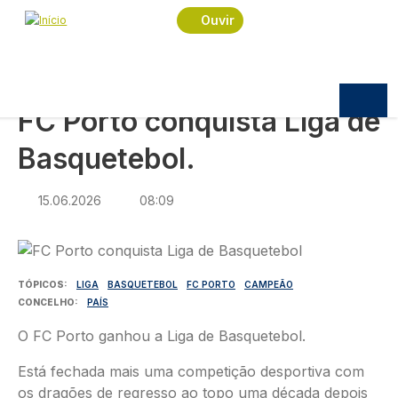
Navegação estrutural
Passar para o conteúdo principal
Início
Notícias
Desporto
Ouvir
FC Porto conquista Liga de Basquetebol.
DESPORTO
FC Porto conquista Liga de
Basquetebol.
15.06.2026
08:09
Imagem
TÓPICOS
LIGA
BASQUETEBOL
FC PORTO
CAMPEÃO
CONCELHO
PAÍS
O FC Porto ganhou a Liga de Basquetebol.
Está fechada mais uma competição desportiva com
os dragões de regresso ao topo uma década depois