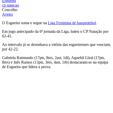
Esgueira
cp natacao
Concelho
Aveiro
O Esgueira soma e segue na
Liga Feminina de basquetebol
.
Em jogo antecipado da 6ª jornada da Liga, bateu o CP Natação por
62-41.
Ao intervalo já se desenhava a vitória das esgueirenses que venciam,
por 42-22.
Gabriela Raimundo (17pts, 8res, 2ast, 1dl), Aguehil Giral (17pts,
8res) e Inês Ramos (13pts, 3res, 4ast, 1rb) destacaram-se na equipa
de Esgueira que lidera a prova.