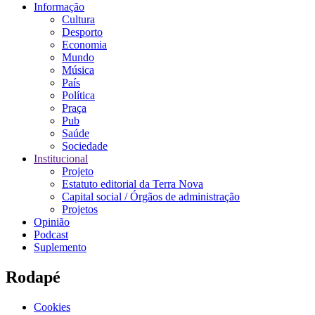
Informação
Cultura
Desporto
Economia
Mundo
Música
País
Política
Praça
Pub
Saúde
Sociedade
Institucional
Projeto
Estatuto editorial da Terra Nova
Capital social / Órgãos de administração
Projetos
Opinião
Podcast
Suplemento
Rodapé
Cookies