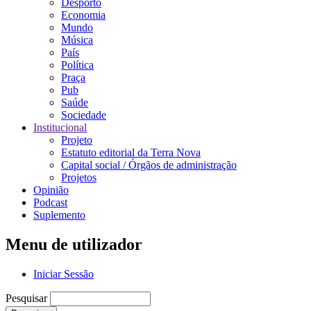
Desporto
Economia
Mundo
Música
País
Política
Praça
Pub
Saúde
Sociedade
Institucional
Projeto
Estatuto editorial da Terra Nova
Capital social / Órgãos de administração
Projetos
Opinião
Podcast
Suplemento
Menu de utilizador
Iniciar Sessão
Pesquisar