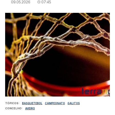
09.05.2026
07:45
Imagem
TÓPICOS
BASQUETEBOL
CAMPEONATO
GALITOS
CONCELHO
AVEIRO