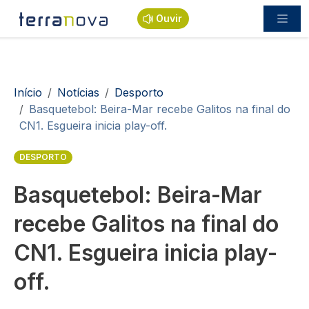
Passar para o conteúdo principal
Ouvir
Navegação estrutural
Início
Notícias
Desporto
Basquetebol: Beira-Mar recebe Galitos na final do
CN1. Esgueira inicia play-off.
DESPORTO
Basquetebol: Beira-Mar
recebe Galitos na final do
CN1. Esgueira inicia play-
off.