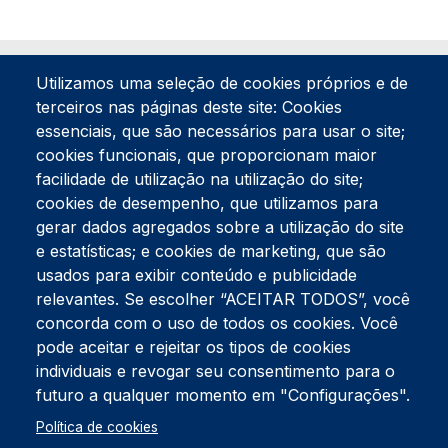
Utilizamos uma seleção de cookies próprios e de
terceiros nas páginas deste site: Cookies
essenciais, que são necessários para usar o site;
cookies funcionais, que proporcionam maior
facilidade de utilização na utilização do site;
Tel:
234 390 100
Fax:
234 390 100
cookies de desempenho, que utilizamos para
gerar dados agregados sobre a utilização do site
Endereço Postal
Apartado 42
e estatísticas; e cookies de marketing, que são
Rua Gil Eanes 31
usados para exibir conteúdo e publicidade
3834-908 Gafanha da Nazaré
relevantes. Se escolher “ACEITAR TODOS”, você
concorda com o uso de todos os cookies. Você
Estúdios
pode aceitar e rejeitar os tipos de cookies
Rua Prior Guerra
Edifício do Centro Cultural da Gafanha da Nazaré
individuais e revogar seu consentimento para o
3830-556 Gafanha da Nazaré
futuro a qualquer momento em "Configurações".
Rodapé
Política de cookies
Cookies
Política de Privacidade