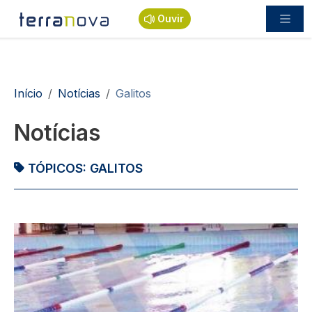
Passar para o conteúdo principal
Ouvir
Navegação estrutural
Início
Notícias
Galitos
Notícias
TÓPICOS:
GALITOS
Imagem