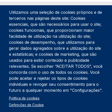
Utilizamos uma seleção de cookies próprios e de
terceiros nas páginas deste site: Cookies
essenciais, que são necessários para usar o site;
cookies funcionais, que proporcionam maior
facilidade de utilização na utilização do site;
Tel:
234 390 100
Fax:
234 390 100
cookies de desempenho, que utilizamos para
Endereço Postal
gerar dados agregados sobre a utilização do site
Apartado 42
e estatísticas; e cookies de marketing, que são
Rua Gil Eanes 31
usados para exibir conteúdo e publicidade
3834-908 Gafanha da Nazaré
relevantes. Se escolher “ACEITAR TODOS”, você
concorda com o uso de todos os cookies. Você
Estúdios
pode aceitar e rejeitar os tipos de cookies
Rua Prior Guerra
Edifício do Centro Cultural da Gafanha da Nazaré
individuais e revogar seu consentimento para o
3830-556 Gafanha da Nazaré
futuro a qualquer momento em "Configurações".
Rodapé
Política de cookies
Cookies
Política de Privacidade
Definições de Cookie
Livro de reclamações