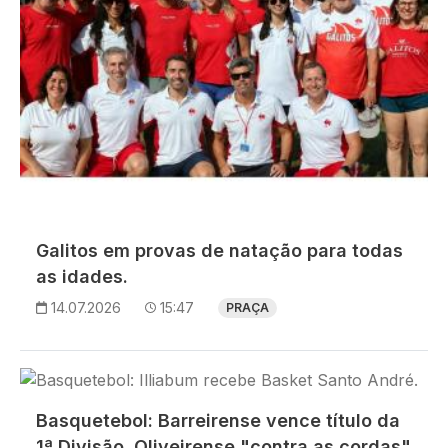
Galitos em provas de natação para todas
as idades.
14.07.2026
15:47
PRAÇA
Imagem
Basquetebol: Barreirense vence título da
1ª Divisão. Oliveirense "contra as cordas"