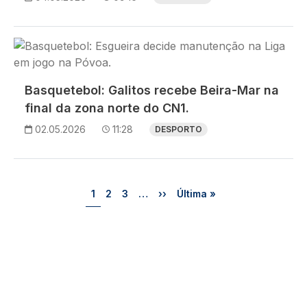
Imagem
Basquetebol: Galitos recebe Beira-Mar na
final da zona norte do CN1.
02.05.2026
11:28
DESPORTO
Paginação
Página
Página
Página
Próxima página
Última página
1
2
3
…
››
Última »