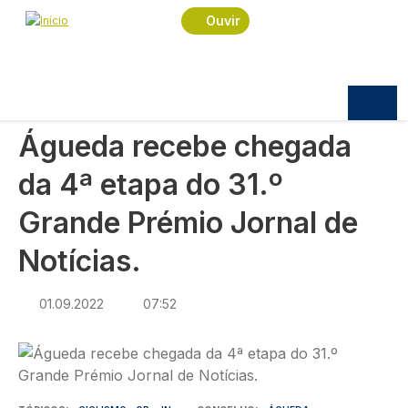
Navegação estrutural
Passar para o conteúdo principal
Início
Notícias
Desporto
Ouvir
Águeda recebe chegada da 4ª etapa do 31.º
Grande Prémio Jornal de Notícias.
DESPORTO
Águeda recebe chegada
da 4ª etapa do 31.º
Grande Prémio Jornal de
Notícias.
01.09.2022
07:52
Imagem