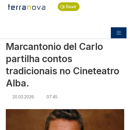
Navegação estrutural
Passar para o conteúdo principal
Início
Notícias
Cultura
Ouvir
Marcantonio del Carlo partilha contos tradicionais
no Cineteatro Alba.
CULTURA
Marcantonio del Carlo
partilha contos
tradicionais no Cineteatro
Alba.
20.03.2026
07:45
Imagem