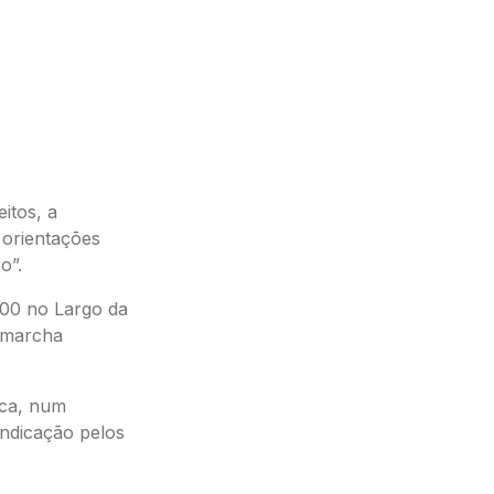
eitos, a
e orientações
o”.
h00 no Largo da
 marcha
ica, num
indicação pelos