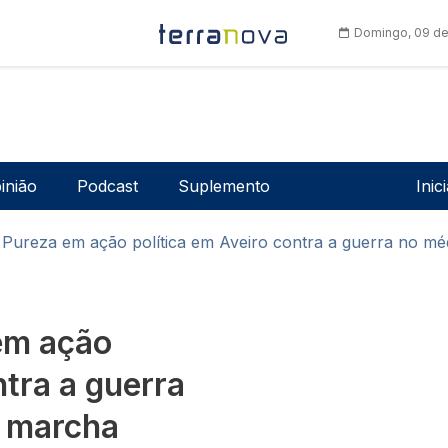
Domingo, 09 de
Men
inião
Podcast
Suplemento
Inic
Pureza em ação política em Aveiro contra a guerra no m
em ação
ntra a guerra
a marcha