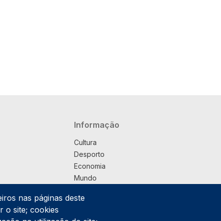
Navegação principal
Informação
Cultura
Desporto
Economia
Mundo
Música
eiros nas páginas deste
País
 o site; cookies
Política