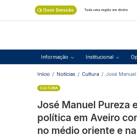
Passar para o conteúdo principal
Ouvir Emissão
Toda uma região em direto
Navegação principal
Informação
Institucional
Op
Navegação estrutural
Início
Notícias
Cultura
José Manuel 
CULTURA
José Manuel Pureza 
política em Aveiro co
no médio oriente e n