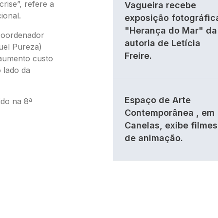
rise”, refere a
Vagueira recebe
ional.
exposição fotográfic
"Herança do Mar" da
 coordenador
autoria de Letícia
uel Pureza)
Freire.
 aumento custo
 lado da
Espaço de Arte
ido na 8ª
Contemporânea , em
Canelas, exibe filmes
de animação.