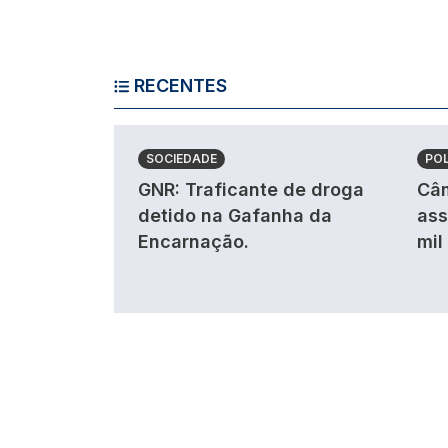
RECENTES
SOCIEDADE
POL
GNR: Traficante de droga
Câm
detido na Gafanha da
ass
Encarnação.
mil