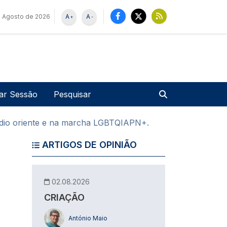
 Agosto de 2026
A
A
+
-
u de utilizador
Pesquisar
iar Sessão
édio oriente e na marcha LGBTQIAPN+.
ARTIGOS DE OPINIÃO
02.08.2026
CRIAÇÃO
António Maio