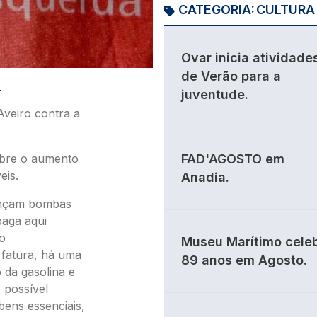
CATEGORIA:
CULTURA
Ovar inicia atividade
de Verão para a
O
juventude.
veiro contra a
obre o aumento
FAD'AGOSTO em
eis.
Anadia.
lançam bombas
paga aqui
o
Museu Marítimo cele
 fatura, há uma
89 anos em Agosto.
 da gasolina e
 possível
bens essenciais,