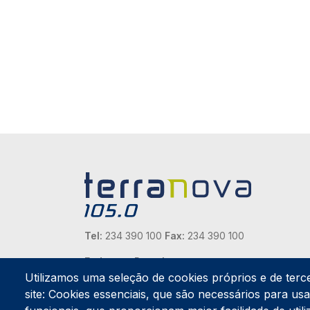
Tel:
234 390 100
Fax:
234 390 100
Endereço Postal
Apartado 42
Utilizamos uma seleção de cookies próprios e de terc
Rua Gil Eanes 31
site: Cookies essenciais, que são necessários para usar
3834-908 Gafanha da Nazaré