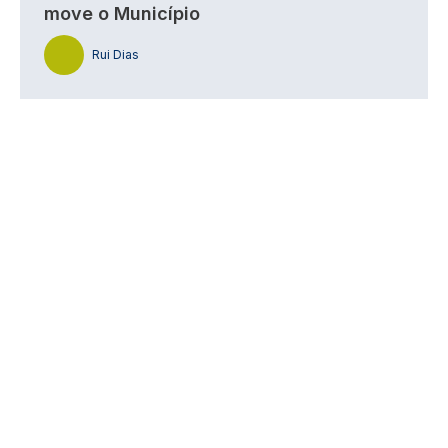
move o Município
Rui Dias