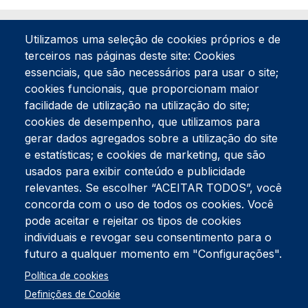
Utilizamos uma seleção de cookies próprios e de
terceiros nas páginas deste site: Cookies
essenciais, que são necessários para usar o site;
cookies funcionais, que proporcionam maior
facilidade de utilização na utilização do site;
Tel:
234 390 100
Fax:
234 390 100
cookies de desempenho, que utilizamos para
Endereço Postal
gerar dados agregados sobre a utilização do site
Apartado 42
e estatísticas; e cookies de marketing, que são
Rua Gil Eanes 31
usados para exibir conteúdo e publicidade
3834-908 Gafanha da Nazaré
relevantes. Se escolher “ACEITAR TODOS”, você
concorda com o uso de todos os cookies. Você
Estúdios
pode aceitar e rejeitar os tipos de cookies
Rua Prior Guerra
Edifício do Centro Cultural da Gafanha da Nazaré
individuais e revogar seu consentimento para o
3830-556 Gafanha da Nazaré
futuro a qualquer momento em "Configurações".
Rodapé
Política de cookies
Cookies
Política de Privacidade
Definições de Cookie