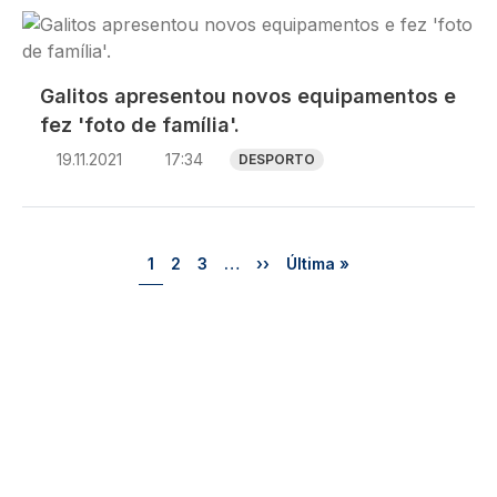
Imagem
Galitos apresentou novos equipamentos e
fez 'foto de família'.
19.11.2021
17:34
DESPORTO
Paginação
Página
Página
Página
Próxima página
Última página
1
2
3
…
››
Última »