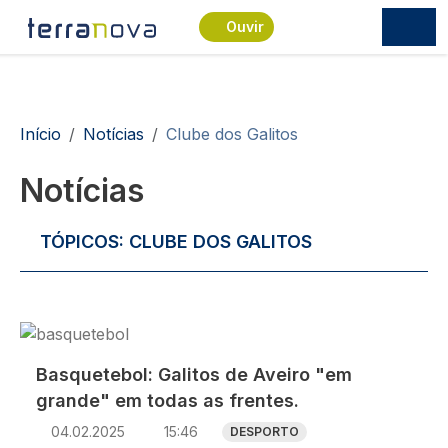
Passar para o conteúdo principal
Ouvir
Navegação estrutural
Início
Notícias
Clube dos Galitos
Notícias
TÓPICOS:
CLUBE DOS GALITOS
Imagem
Basquetebol: Galitos de Aveiro "em
grande" em todas as frentes.
04.02.2025
15:46
DESPORTO