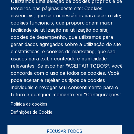
Utilizamos uma seleção de cookies próprios e de
terceiros nas páginas deste site: Cookies
essenciais, que são necessários para usar o site;
cookies funcionais, que proporcionam maior
facilidade de utilização na utilização do site;
Tel:
234 390 100
Fax:
234 390 100
cookies de desempenho, que utilizamos para
Endereço Postal
gerar dados agregados sobre a utilização do site
Apartado 42
e estatísticas; e cookies de marketing, que são
Rua Gil Eanes 31
usados para exibir conteúdo e publicidade
3834-908 Gafanha da Nazaré
relevantes. Se escolher “ACEITAR TODOS”, você
concorda com o uso de todos os cookies. Você
Estúdios
pode aceitar e rejeitar os tipos de cookies
Rua Prior Guerra
Edifício do Centro Cultural da Gafanha da Nazaré
individuais e revogar seu consentimento para o
3830-556 Gafanha da Nazaré
futuro a qualquer momento em "Configurações".
Rodapé
Política de cookies
Cookies
Política de Privacidade
Definições de Cookie
Livro de reclamações
RECUSAR TODOS