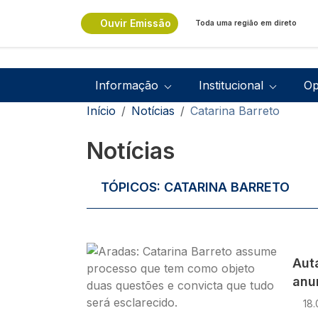
Passar para o conteúdo principal
Ouvir Emissão
Toda uma região em direto
Navegação principal
Informação
Institucional
Op
Navegação estrutural
Início
Notícias
Catarina Barreto
Notícias
TÓPICOS:
CATARINA BARRETO
Imagem
Aut
anu
18.