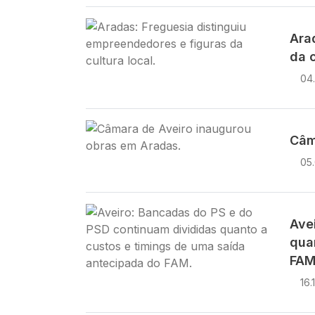
Imagem
Ara
da c
04
Imagem
Câm
05.
Imagem
Ave
qua
FAM
16.