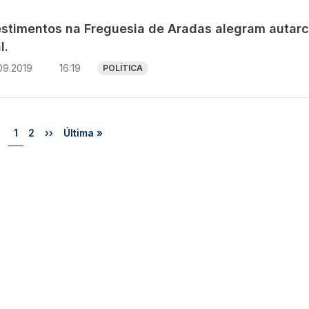
estimentos na Freguesia de Aradas alegram autar
l.
09.2019
16:19
POLÍTICA
Página
Página
Próxima página
Última página
1
2
››
Última »