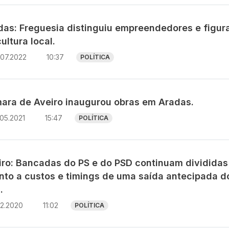
das: Freguesia distinguiu empreendedores e figur
ultura local.
.07.2022
10:37
POLÍTICA
ara de Aveiro inaugurou obras em Aradas.
05.2021
15:47
POLÍTICA
iro: Bancadas do PS e do PSD continuam divididas
nto a custos e timings de uma saída antecipada d
.
12.2020
11:02
POLÍTICA