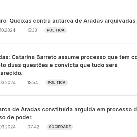
iro: Queixas contra autarca de Aradas arquivadas.
10.2024
15:33
POLÍTICA
das: Catarina Barreto assume processo que tem 
eto duas questões e convicta que tudo será
larecido.
.03.2024
18:54
POLÍTICA
arca de Aradas constituída arguida em processo 
so de poder.
.03.2024
07:42
SOCIEDADE