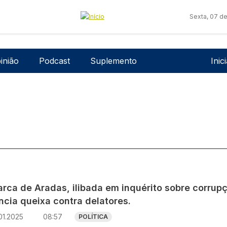
Sexta, 07 d
Men
inião
Podcast
Suplemento
Inic
arca de Aradas, ilibada em inquérito sobre corrup
ncia queixa contra delatores.
01.2025
08:57
POLÍTICA