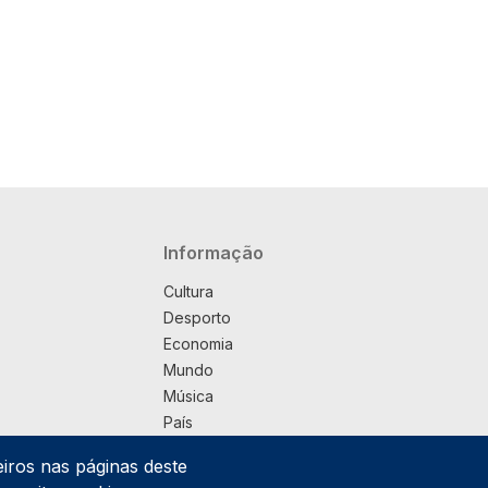
Navegação principal
Informação
Cultura
Desporto
Economia
Mundo
Música
País
Política
eiros nas páginas deste
Praça