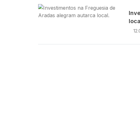
Imagem
Inv
loca
12.
Paginação