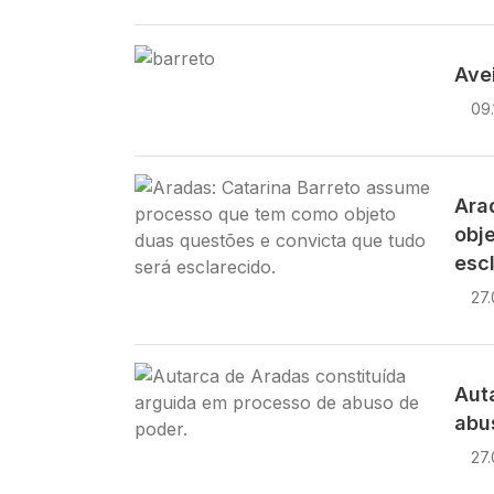
Imagem
Ave
09.
Imagem
Ara
obj
esc
27
Imagem
Aut
abu
27