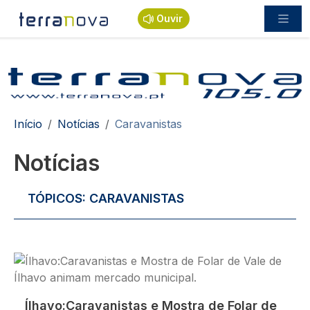
Passar para o conteúdo principal
Ouvir
Navegação estrutural
Início
Notícias
Caravanistas
Notícias
TÓPICOS:
CARAVANISTAS
Imagem
Ílhavo:Caravanistas e Mostra de Folar de