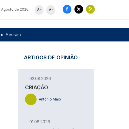
 Agosto de 2026
A
A
+
-
u de utilizador
Pesquisar
iar Sessão
ARTIGOS DE OPINIÃO
02.08.2026
CRIAÇÃO
António Maio
01.08.2026