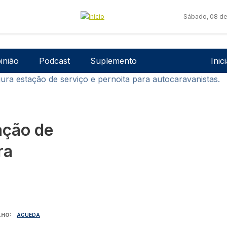
Sábado, 08 de
Men
inião
Podcast
Suplemento
Inic
ra estação de serviço e pernoita para autocaravanistas.
ação de
ra
LHO
ÁGUEDA