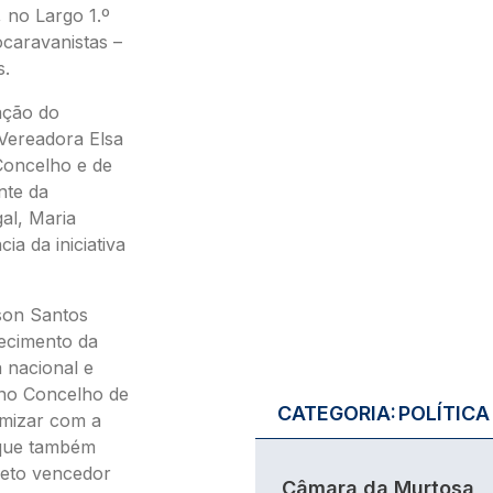
 no Largo 1.º
caravanistas –
s.
ação do
Vereadora Elsa
Concelho e de
nte da
al, Maria
ia da iniciativa
son Santos
hecimento da
 nacional e
o no Concelho de
CATEGORIA:
POLÍTICA
amizar com a
 que também
jeto vencedor
Câmara da Murtosa