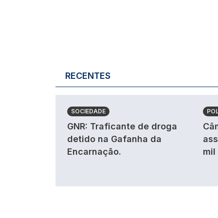
RECENTES
SOCIEDADE
POL
GNR: Traficante de droga
Câm
detido na Gafanha da
ass
Encarnação.
mil