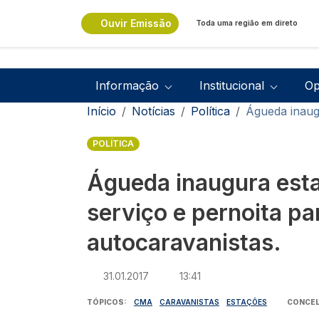
Passar para o conteúdo principal
Ouvir Emissão
Toda uma região em direto
Navegação principal
Informação
Institucional
Op
Navegação estrutural
Início
Notícias
Política
Águeda inaugu
POLÍTICA
Águeda inaugura est
serviço e pernoita pa
autocaravanistas.
31.01.2017
13:41
TÓPICOS
CMA
CARAVANISTAS
ESTAÇÕES
CONCE