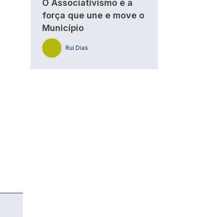
O Associativismo é a
força que une e move o
Município
Rui Dias