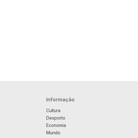
Navegação principal
Informação
Cultura
Desporto
Economia
Mundo