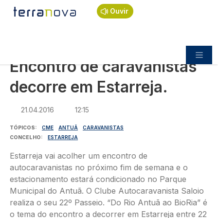
Navegação estrutural
Passar para o conteúdo principal
Início
Notícias
Sociedade
Ouvir
Encontro de caravanistas decorre em Estarreja.
SOCIEDADE
Encontro de caravanistas
decorre em Estarreja.
21.04.2016
12:15
TÓPICOS
CME
ANTUÃ
CARAVANISTAS
CONCELHO
ESTARREJA
Estarreja vai acolher um encontro de
autocaravanistas no próximo fim de semana e o
estacionamento estará condicionado no Parque
Municipal do Antuã. O Clube Autocaravanista Saloio
realiza o seu 22º Passeio. “Do Rio Antuã ao BioRia” é
o tema do encontro a decorrer em Estarreja entre 22