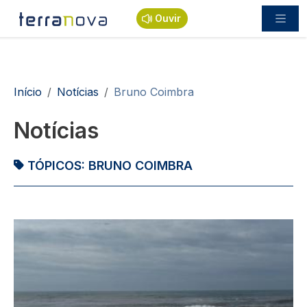
Passar para o conteúdo principal
Ouvir
Navegação estrutural
Início
Notícias
Bruno Coimbra
Notícias
TÓPICOS:
BRUNO COIMBRA
Imagem