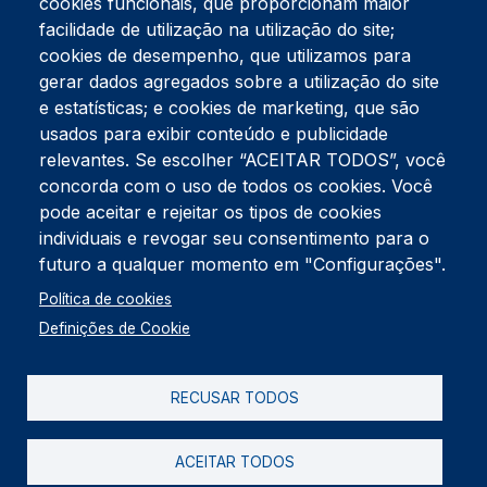
cookies funcionais, que proporcionam maior
facilidade de utilização na utilização do site;
Tel:
234 390 100
Fax:
234 390 100
cookies de desempenho, que utilizamos para
gerar dados agregados sobre a utilização do site
Endereço Postal
Apartado 42
e estatísticas; e cookies de marketing, que são
Rua Gil Eanes 31
usados para exibir conteúdo e publicidade
3834-908 Gafanha da Nazaré
relevantes. Se escolher “ACEITAR TODOS”, você
concorda com o uso de todos os cookies. Você
Estúdios
pode aceitar e rejeitar os tipos de cookies
Rua Prior Guerra
Edifício do Centro Cultural da Gafanha da Nazaré
individuais e revogar seu consentimento para o
3830-556 Gafanha da Nazaré
futuro a qualquer momento em "Configurações".
Rodapé
Política de cookies
Cookies
Política de Privacidade
Definições de Cookie
Livro de reclamações
RECUSAR TODOS
2026 @ Informação de Copyright
ACEITAR TODOS