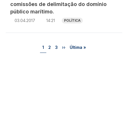
comissões de delimitação do domínio
público marítimo.
03.04.2017
14:21
POLÍTICA
Paginação
Página
Página
Página
Próxima página
Última página
1
2
3
››
Última »