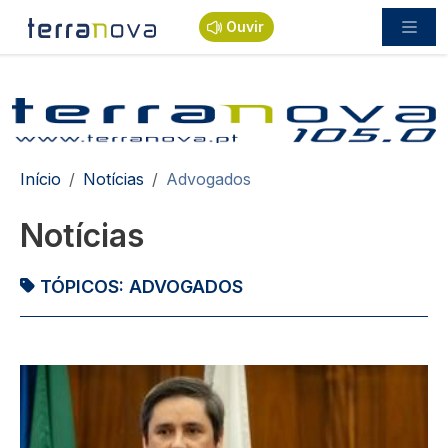
Passar para o conteúdo principal
Ouvir
Navegação estrutural
Início
Notícias
Advogados
Notícias
TÓPICOS:
ADVOGADOS
Imagem