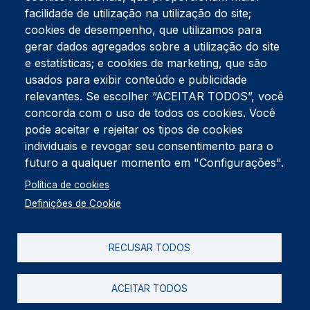
facilidade de utilização na utilização do site;
Tel:
234 390 100
Fax:
234 390 100
cookies de desempenho, que utilizamos para
gerar dados agregados sobre a utilização do site
Endereço Postal
Apartado 42
e estatísticas; e cookies de marketing, que são
Rua Gil Eanes 31
usados para exibir conteúdo e publicidade
3834-908 Gafanha da Nazaré
relevantes. Se escolher “ACEITAR TODOS”, você
concorda com o uso de todos os cookies. Você
Estúdios
pode aceitar e rejeitar os tipos de cookies
Rua Prior Guerra
Edifício do Centro Cultural da Gafanha da Nazaré
individuais e revogar seu consentimento para o
3830-556 Gafanha da Nazaré
futuro a qualquer momento em "Configurações".
Rodapé
Política de cookies
Cookies
Política de Privacidade
Definições de Cookie
Livro de reclamações
RECUSAR TODOS
2026 @ Informação de Copyright
ACEITAR TODOS