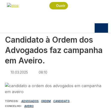
Navegação estrutural
Passar para o conteúdo principal
Início
Notícias
Sociedade
Ouvir
Candidato à Ordem dos Advogados faz campanha
em Aveiro.
SOCIEDADE
Candidato à Ordem dos
Advogados faz campanha
em Aveiro.
10.03.2025
08:10
Imagem
TÓPICOS
ADVOGADOS
ORDEM
CANDIDATO
CONCELHO
AVEIRO