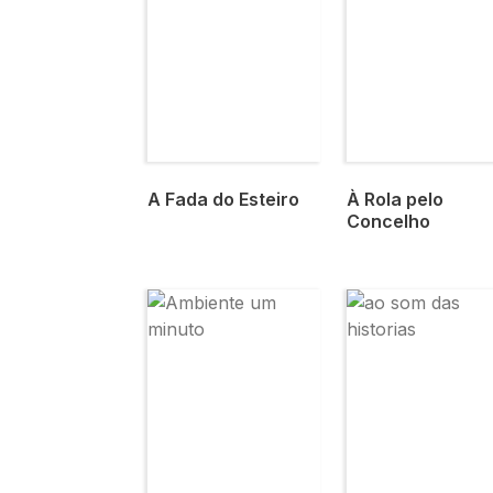
A Fada do Esteiro
À Rola pelo
Concelho
Imagem
Imagem