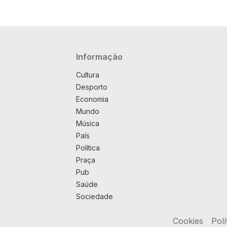
Navegação principal
Informação
Cultura
Desporto
Economia
Mundo
Música
País
Política
Praça
Pub
Saúde
Sociedade
Rodapé
Cookies
Polí