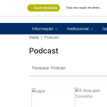
Passar para o conteúdo principal
Ouvir Emissão
Toda uma região em direto
Navegação principal
Informação
Institucional
Op
Navegação estrutural
Início
Podcast
Podcast
Imagem
Imagem