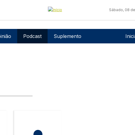
Sábado, 08 de
Men
inião
Podcast
Suplemento
Inic