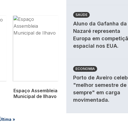
SAÚDE
Imagem
Aluno da Gafanha da
Nazaré representa
Europa em competiç
espacial nos EUA.
ECONOMIA
Porto de Aveiro celeb
"melhor semestre de
o
Espaço Assembleia
sempre" em carga
Municipal de Ilhavo
movimentada.
na
Última página
Última »