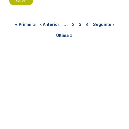
Ouvir
Paginação
Primeira página
Página anterior
Página
Página
Página
Próxima página
« Primeira
‹ Anterior
…
2
3
4
Seguinte ›
Última página
Última »