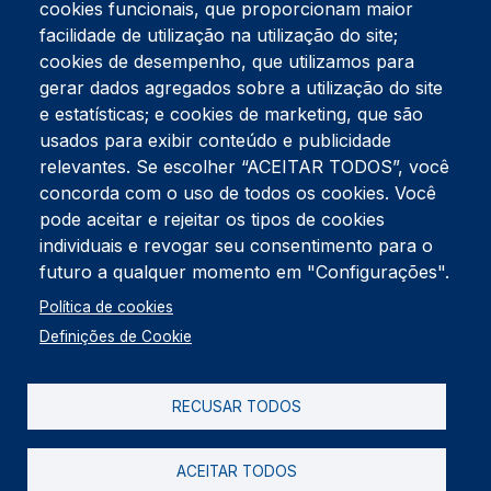
cookies funcionais, que proporcionam maior
facilidade de utilização na utilização do site;
Tel:
234 390 100
Fax:
234 390 100
cookies de desempenho, que utilizamos para
Endereço Postal
gerar dados agregados sobre a utilização do site
Apartado 42
e estatísticas; e cookies de marketing, que são
Rua Gil Eanes 31
usados para exibir conteúdo e publicidade
3834-908 Gafanha da Nazaré
relevantes. Se escolher “ACEITAR TODOS”, você
concorda com o uso de todos os cookies. Você
Estúdios
pode aceitar e rejeitar os tipos de cookies
Rua Prior Guerra
Edifício do Centro Cultural da Gafanha da Nazaré
individuais e revogar seu consentimento para o
3830-556 Gafanha da Nazaré
futuro a qualquer momento em "Configurações".
Rodapé
Política de cookies
Cookies
Política de Privacidade
Definições de Cookie
Livro de reclamações
RECUSAR TODOS
2026 @ Informação de Copyright
ACEITAR TODOS