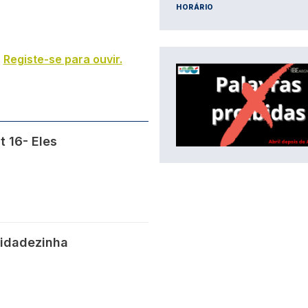
HORÁRIO
s
Registe-se para ouvir.
IMAGEM
 16- Eles
ridadezinha