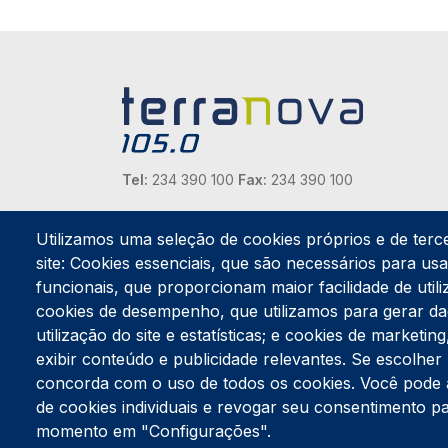
Tel:
234 390 100
Fax:
234 390 100
Endereço Postal
Apartado 42
Utilizamos uma seleção de cookies próprios e de terc
Rua Gil Eanes 31
site: Cookies essenciais, que são necessários para usar
3834-908 Gafanha da Nazaré
funcionais, que proporcionam maior facilidade de utiliz
cookies de desempenho, que utilizamos para gerar d
Estúdios
utilização do site e estatísticas; e cookies de marketi
Rua Prior Guerra
exibir conteúdo e publicidade relevantes. Se escolh
Edifício do Centro Cultural da Gafanha da Nazaré
3830-556 Gafanha da Nazaré
concorda com o uso de todos os cookies. Você pode ace
de cookies individuais e revogar seu consentimento p
momento em "Configurações".