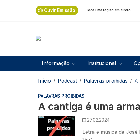
Passar para o conteúdo principal
Ouvir Emissão
Toda uma região em direto
Navegação principal
Informação
Institucional
Op
Navegação estrutural
Início
Podcast
Palavras proibidas
A 
PALAVRAS PROIBIDAS
A cantiga é uma arm
Imagem
27.02.2024
Letra e música de José 
1975.