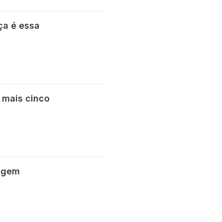
ça é essa
 mais cinco
agem