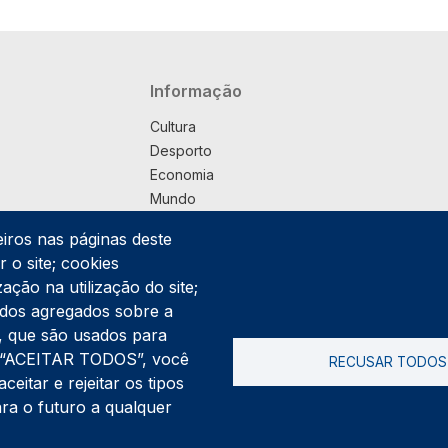
Navegação principal
Informação
Cultura
Desporto
Economia
Mundo
Música
eiros nas páginas deste
País
 o site; cookies
Política
ação na utilização do site;
Praça
ados agregados sobre a
Pub
ng, que são usados para
Saúde
er “ACEITAR TODOS”, você
RECUSAR TODOS
Sociedade
itar e rejeitar os tipos
Rodapé
ara o futuro a qualquer
Cookies
Polí