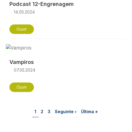
Podcast 12-Engrenagem
14.05.2024
Ouvir
Imagem
Vampiros
07.05.2024
Ouvir
Paginação
Página
Página
Página
Próxima página
Última página
1
2
3
Seguinte ›
Última »