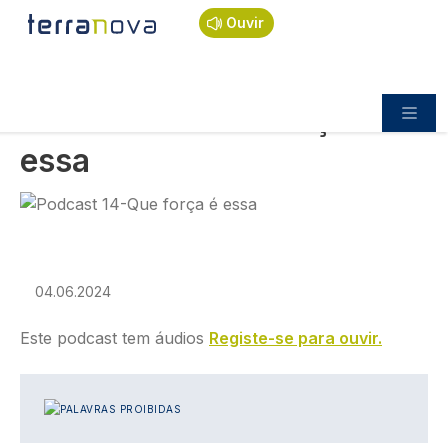
Navegação estrutural
Passar para o conteúdo principal
Início
Podcast
Palavras proibidas
Ouvir
Podcast 14-Que força é essa
PALAVRAS PROIBIDAS
Podcast 14-Que força é
essa
Imagem
04.06.2024
Este podcast tem áudios
Registe-se para ouvir.
IMAGEM