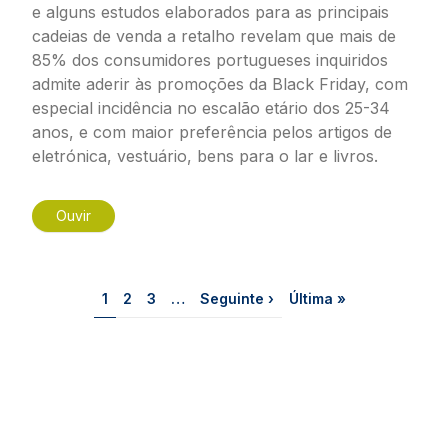
e alguns estudos elaborados para as principais
cadeias de venda a retalho revelam que mais de
85% dos consumidores portugueses inquiridos
admite aderir às promoções da Black Friday, com
especial incidência no escalão etário dos 25-34
anos, e com maior preferência pelos artigos de
eletrónica, vestuário, bens para o lar e livros.
Ouvir
Paginação
Página
Página
Página
Próxima página
Última página
1
2
3
…
Seguinte ›
Última »