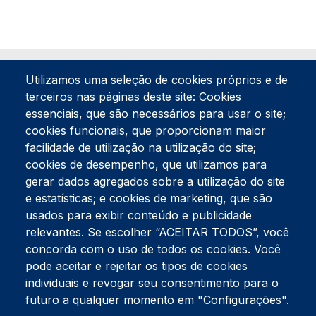
Utilizamos uma seleção de cookies próprios e de
terceiros nas páginas deste site: Cookies
essenciais, que são necessários para usar o site;
cookies funcionais, que proporcionam maior
facilidade de utilização na utilização do site;
Tel:
234 390 100
Fax:
234 390 100
cookies de desempenho, que utilizamos para
Endereço Postal
gerar dados agregados sobre a utilização do site
Apartado 42
e estatísticas; e cookies de marketing, que são
Rua Gil Eanes 31
usados para exibir conteúdo e publicidade
3834-908 Gafanha da Nazaré
relevantes. Se escolher “ACEITAR TODOS”, você
concorda com o uso de todos os cookies. Você
Estúdios
pode aceitar e rejeitar os tipos de cookies
Rua Prior Guerra
Edifício do Centro Cultural da Gafanha da Nazaré
individuais e revogar seu consentimento para o
3830-556 Gafanha da Nazaré
futuro a qualquer momento em "Configurações".