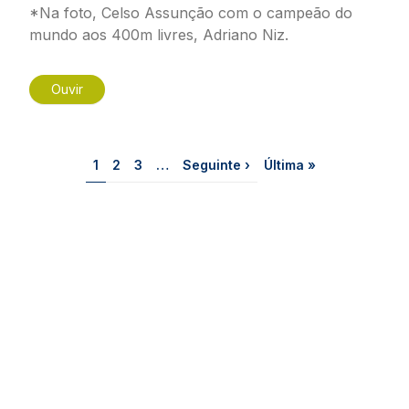
*Na foto, Celso Assunção com o campeão do
mundo aos 400m livres, Adriano Niz.
Ouvir
Paginação
Página
Página
Página
Próxima página
Última página
1
2
3
…
Seguinte ›
Última »