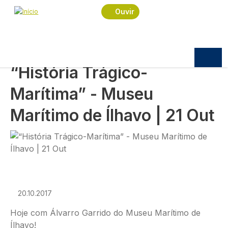
Navegação estrutural
Passar para o conteúdo principal
Início
Podcast
Manhãs Novas
Ouvir
“História Trágico-Marítima” - Museu Marítimo de
Ílhavo ​| 21 Out
MANHÃS NOVAS
“História Trágico-
Marítima” - Museu
Marítimo de Ílhavo ​| 21 Out
Imagem
20.10.2017
Hoje com Álvarro Garrido do Museu Marítimo de
Ílhavo​!