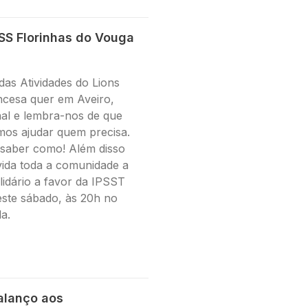
PSS Florinhas do Vouga
 das Atividades do Lions
ncesa quer em Aveiro,
nal e lembra-nos de que
os ajudar quem precisa.
 saber como! Além disso
nvida toda a comunidade a
lidário a favor da IPSST
este sábado, às 20h no
a.
alanço aos