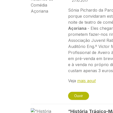
27.10.2017
Sónia Pichardo da Parq
porque convidaram es
noite de teatro de comé
Açoriana
- Eles chega
prometem fazer-nos rir
Associação Juvenil Rab
Auditório Eng.º Victor
Profissional de Aveiro 
em pré-venda em breve
e à venda no próprio di
custam apenas 3 euros
Veja
mais aqui!
Ouvir
Imagem
“História Trágico-M