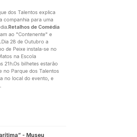
ue dos Talentos explica
ta companhia para uma
dia.
Retalhos de Comédia
ram ao "Contenente" e
.Dia 28 de Outubro a
o de Peixe instala-se no
 Matos na Escola
às 21h.Os bilhetes estarão
 no Parque dos Talentos
a no local do evento, e
.
arítima” - Museu