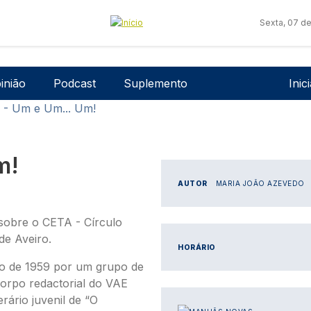
Sexta, 07 d
Men
inião
Podcast
Suplemento
Inic
 - Um e Um... Um!
m!
AUTOR
MARIA JOÃO AZEVEDO
sobre o CETA - Círculo
de Aveiro.
HORÁRIO
ro de 1959 por um grupo de
orpo redactorial do VAE
rário juvenil de “O
IMAGEM