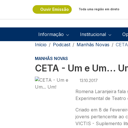
Passar para o conteúdo principal
Ouvir Emissão
Toda uma região em direto
Navegação principal
Informação
Institucional
Op
Navegação estrutural
Início
Podcast
Manhãs Novas
CETA
MANHÃS NOVAS
CETA - Um e Um... U
Imagem
13.10.2017
Romena Laranjeira fala 
Experimental de Teatro 
Criado em 8 de Feverei
jovens pertencente ao c
VICTIS - Suplemento lite