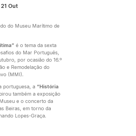
 21 Out
ido do Museu Marítimo de
ítima”
é o tema da sexta
safios do Mar Português,
tubro, por ocasião do 16.º
ção e Remodelação do
avo (MMI).
a portuguesa, a
“História
pirou também a exposição
 Museu e o concerto da
as Beiras, em torno da
nando Lopes-Graça.