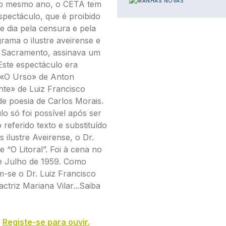
 do mesmo ano, o CETA tem
spectáculo, que é proibido
e dia pela censura e pela
rama o ilustre aveirense e
 Sacramento, assinava um
Este espectáculo era
s «O Urso» de Anton
nte» de Luiz Francisco
e poesia de Carlos Morais.
lo só foi possível após ser
 referido texto e substituído
 ilustre Aveirense, o Dr.
e “O Litoral”. Foi à cena no
de Julho de 1959. Como
-se o Dr. Luiz Francisco
ctriz Mariana Vilar...Saiba
s
Registe-se para ouvir.