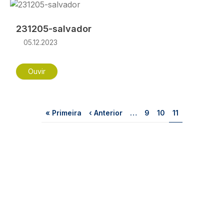
Imagem
231205-salvador
05.12.2023
Ouvir
Paginação
Primeira página
Página anterior
Página
Página
Página
« Primeira
‹ Anterior
…
9
10
11