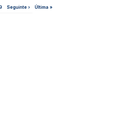
a
ágina
Próxima página
Última página
9
Seguinte ›
Última »