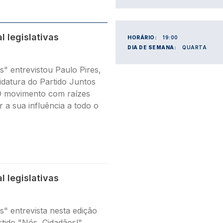
l legislativas
HORÁRIO:
19:00
DIA DE SEMANA:
QUARTA
 entrevistou Paulo Pires,
idatura do Partido Juntos
O movimento com raízes
 a sua influência a todo o
l legislativas
 entrevista nesta edição
rtido "Nós, Cidadãos!".