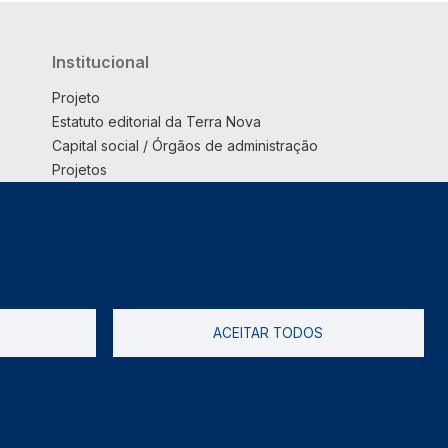
Institucional
Projeto
Estatuto editorial da Terra Nova
Capital social / Órgãos de administração
Projetos
Opinião
Podcast
Suplemento
ACEITAR TODOS
tica de Privacidade
Livro de reclamações