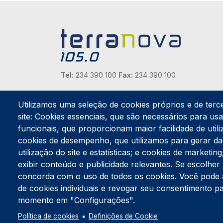
Tel:
234 390 100
Fax:
234 390 100
Endereço Postal
Apartado 42
Utilizamos uma seleção de cookies próprios e de terc
Rua Gil Eanes 31
site: Cookies essenciais, que são necessários para usar
3834-908 Gafanha da Nazaré
funcionais, que proporcionam maior facilidade de utiliz
cookies de desempenho, que utilizamos para gerar d
Estúdios
utilização do site e estatísticas; e cookies de marketi
Rua Prior Guerra
exibir conteúdo e publicidade relevantes. Se escolh
Edifício do Centro Cultural da Gafanha da Nazaré
3830-556 Gafanha da Nazaré
concorda com o uso de todos os cookies. Você pode ace
de cookies individuais e revogar seu consentimento p
momento em "Configurações".
Política de cookies
Definições de Cookie