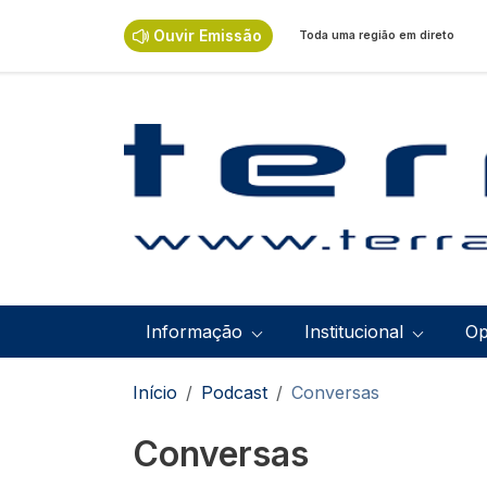
Passar para o conteúdo principal
Ouvir Emissão
Toda uma região em direto
Navegação principal
Informação
Institucional
Op
Navegação estrutural
Início
Podcast
Conversas
Conversas