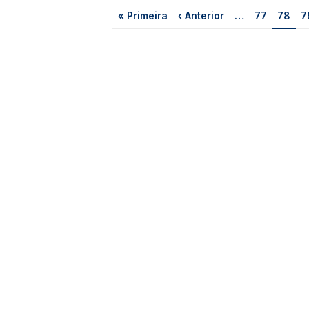
Primeira página
Página anterior
Página
Págin
P
« Primeira
‹ Anterior
…
77
78
7