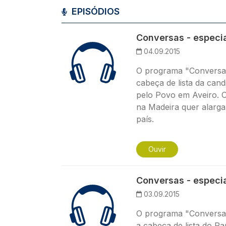
EPISÓDIOS
Conversas - especia
04.09.2015
O programa "Conversas"
cabeça de lista da cand
pelo Povo em Aveiro. 
na Madeira quer alargar
país.
Ouvir
Conversas - especia
03.09.2015
O programa "Conversas"
a cabeça de lista do Pa