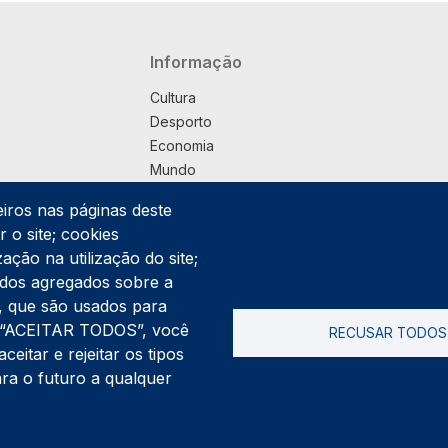
Navegação principal
Informação
Cultura
Desporto
Economia
Mundo
Música
eiros nas páginas deste
País
 o site; cookies
Política
ação na utilização do site;
Praça
ados agregados sobre a
Pub
ng, que são usados para
Saúde
er “ACEITAR TODOS”, você
RECUSAR TODOS
Sociedade
itar e rejeitar os tipos
Rodapé
ara o futuro a qualquer
Cookies
Polí