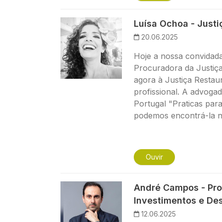
Imagem
Luísa Ochoa - Justi
20.06.2025
Hoje a nossa convidada
Procuradora da Justiça
agora à Justiça Restau
profissional. A advoga
Portugal "Praticas par
podemos encontrá-la 
Ouvir
Imagem
André Campos - Pro
Investimentos e De
12.06.2025