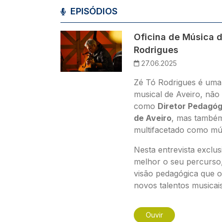
EPISÓDIOS
Imagem
Oficina de Música d
Rodrigues
27.06.2025
Zé Tó Rodrigues é uma 
musical de Aveiro, não
como
Diretor Pedagóg
de Aveiro
, mas também
multifacetado como mú
Nesta entrevista exclu
melhor o seu percurso, 
visão pedagógica que 
novos talentos musicais
Ouvir