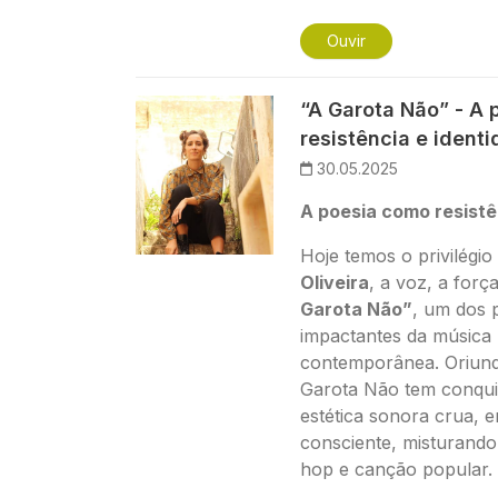
Ouvir
Imagem
“A Garota Não” - A
resistência e ident
30.05.2025
A poesia como resistê
Hoje temos o privilégi
Oliveira
, a voz, a forç
Garota Não”
, um dos p
impactantes da música
contemporânea. Oriund
Garota Não tem conqui
estética sonora crua, e
consciente, misturando
hop e canção popular.