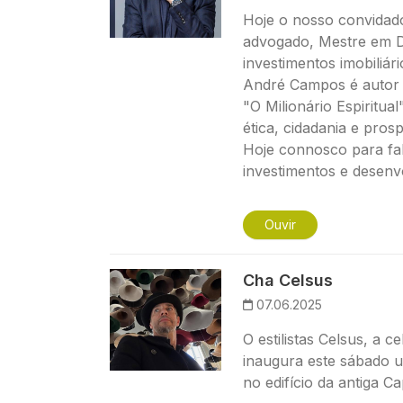
Hoje o nosso convidad
advogado, Mestre em Di
investimentos imobiliári
André Campos é autor d
"O Milionário Espiritu
ética, cidadania e pros
Hoje connosco para fal
investimentos e desenv
Ouvir
Imagem
Cha Celsus
07.06.2025
O estilistas Celsus, a c
inaugura este sábado u
no edifício da antiga Ca