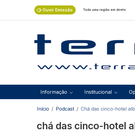
Passar para o conteúdo principal
Ouvir Emissão
Toda uma região em direto
Navegação principal
Informação
Institucional
Op
Navegação estrutural
Início
Podcast
Chá das cinco-hotel alb
chá das cinco-hotel a