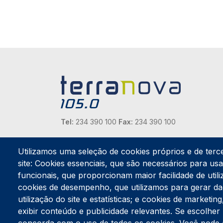
Tel:
234 390 100
Fax:
234 390 100
Endereço Postal
Apartado 42
Utilizamos uma seleção de cookies próprios e de terc
Rua Gil Eanes 31
site: Cookies essenciais, que são necessários para usar
3834-908 Gafanha da Nazaré
funcionais, que proporcionam maior facilidade de utiliz
cookies de desempenho, que utilizamos para gerar d
Estúdios
utilização do site e estatísticas; e cookies de marketi
Rua Prior Guerra
exibir conteúdo e publicidade relevantes. Se escolh
Edifício do Centro Cultural da Gafanha da Nazaré
3830-556 Gafanha da Nazaré