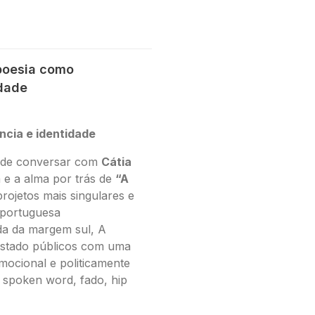
 poesia como
idade
ncia e identidade
o de conversar com
Cátia
a e a alma por trás de
“A
rojetos mais singulares e
 portuguesa
a da margem sul, A
stado públicos com uma
mocional e politicamente
 spoken word, fado, hip