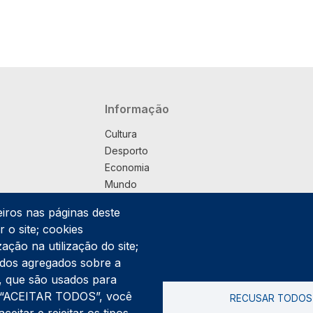
Navegação principal
Informação
Cultura
Desporto
Economia
Mundo
Música
eiros nas páginas deste
País
 o site; cookies
Política
ação na utilização do site;
Praça
ados agregados sobre a
Pub
ng, que são usados para
Saúde
er “ACEITAR TODOS”, você
RECUSAR TODOS
Sociedade