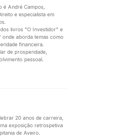
o é André Campos,
reito e especialista em
os.
os livros "O Investidor" e
al" onde aborda temas como
peridade financeira.
ar de prosperidade,
olvimento pessoal.
elebrar 20 anos de carreira,
ma exposição retrospetiva
pitania de Aveiro.