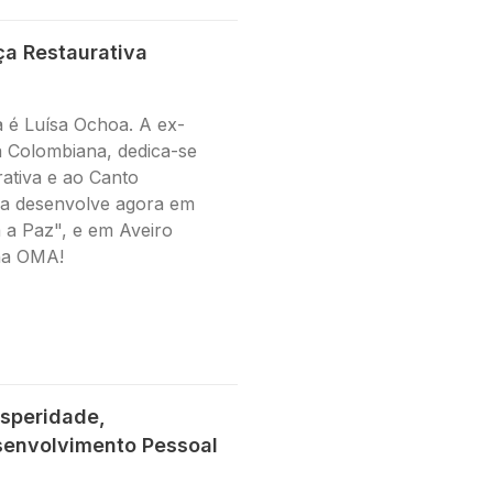
ça Restaurativa
 é Luísa Ochoa. A ex-
 Colombiana, dedica-se
rativa e ao Canto
da desenvolve agora em
a a Paz", e em Aveiro
na OMA!
speridade,
senvolvimento Pessoal