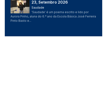
23, Setembro 2026
Imagem
Saudade
'Saudade' é um poema escrito e lido por
Aurora Pinho, aluna do 6.º ano da Escola Básica José Ferreira
Pinto Basto e...