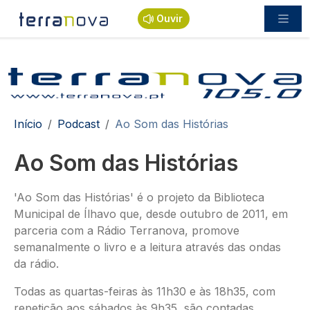
Passar para o conteúdo principal
Ouvir
Navegação estrutural
Início
Podcast
Ao Som das Histórias
Ao Som das Histórias
'Ao Som das Histórias' é o projeto da Biblioteca
Municipal de Ílhavo que, desde outubro de 2011, em
parceria com a Rádio Terranova, promove
semanalmente o livro e a leitura através das ondas
da rádio.
Todas as quartas-feiras às 11h30 e às 18h35, com
repetição aos sábados às 9h35, são contadas