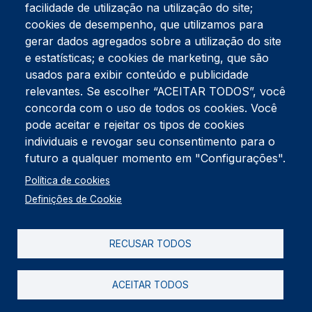
facilidade de utilização na utilização do site;
Tel:
234 390 100
Fax:
234 390 100
cookies de desempenho, que utilizamos para
Endereço Postal
gerar dados agregados sobre a utilização do site
Apartado 42
e estatísticas; e cookies de marketing, que são
Rua Gil Eanes 31
usados para exibir conteúdo e publicidade
3834-908 Gafanha da Nazaré
relevantes. Se escolher “ACEITAR TODOS”, você
concorda com o uso de todos os cookies. Você
Estúdios
pode aceitar e rejeitar os tipos de cookies
Rua Prior Guerra
Edifício do Centro Cultural da Gafanha da Nazaré
individuais e revogar seu consentimento para o
3830-556 Gafanha da Nazaré
futuro a qualquer momento em "Configurações".
Rodapé
Política de cookies
Cookies
Política de Privacidade
Definições de Cookie
Livro de reclamações
RECUSAR TODOS
2026 @ Informação de Copyright
ACEITAR TODOS