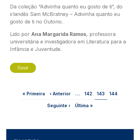
Da coleção “Adivinha quanto eu gosto de ti”, do
irlandês Sam McBratney –
Adivinha quanto eu
gosto de ti no Outono.
Lido por
Ana Margarida Ramos
, professora
universitária e investigadora em Literatura para a
Infância e Juventude.
Ouvir
Paginação
Primeira página
Página anterior
Página
Página
Página
« Primeira
‹ Anterior
…
142
143
144
Próxima página
Última página
Seguinte ›
Última »