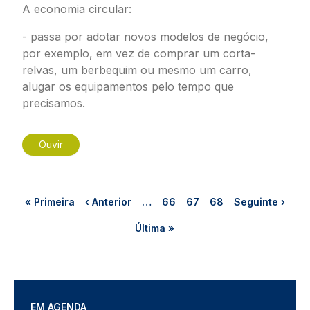
A economia circular:
- passa por adotar novos modelos de negócio,
por exemplo, em vez de comprar um corta-
relvas, um berbequim ou mesmo um carro,
alugar os equipamentos pelo tempo que
precisamos.
Ouvir
Paginação
Primeira página
Página anterior
Página
Página
Página
Próxima página
« Primeira
‹ Anterior
…
66
67
68
Seguinte ›
Última página
Última »
EM AGENDA