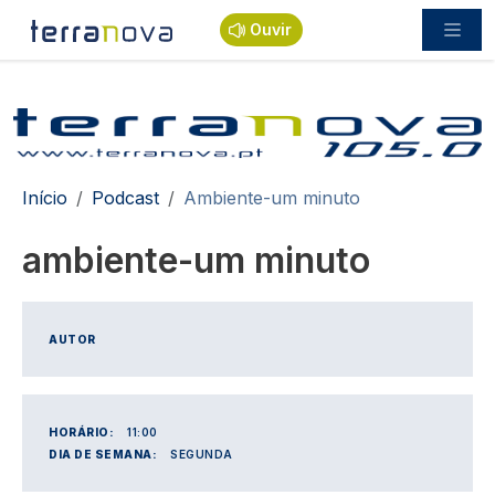
Passar para o conteúdo principal
Ouvir
Navegação estrutural
Início
Podcast
Ambiente-um minuto
ambiente-um minuto
AUTOR
HORÁRIO:
11:00
DIA DE SEMANA:
SEGUNDA