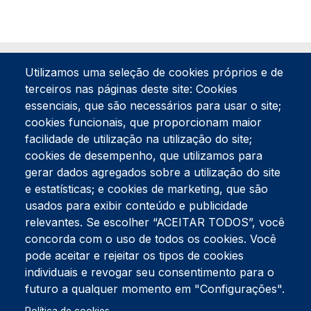
Utilizamos uma seleção de cookies próprios e de
terceiros nas páginas deste site: Cookies
essenciais, que são necessários para usar o site;
cookies funcionais, que proporcionam maior
facilidade de utilização na utilização do site;
Tel:
234 390 100
Fax:
234 390 100
cookies de desempenho, que utilizamos para
Endereço Postal
gerar dados agregados sobre a utilização do site
Apartado 42
e estatísticas; e cookies de marketing, que são
Rua Gil Eanes 31
usados para exibir conteúdo e publicidade
3834-908 Gafanha da Nazaré
relevantes. Se escolher “ACEITAR TODOS”, você
concorda com o uso de todos os cookies. Você
Estúdios
pode aceitar e rejeitar os tipos de cookies
Rua Prior Guerra
Edifício do Centro Cultural da Gafanha da Nazaré
individuais e revogar seu consentimento para o
3830-556 Gafanha da Nazaré
futuro a qualquer momento em "Configurações".