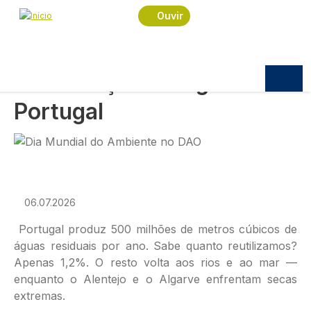
Navegação estrutural
Passar para o conteúdo principal
Início
Podcast
Ambiente-um minuto
Ouvir
Reutilização de Água em Portugal
AMBIENTE-UM MINUTO
Reutilização de Água em
Portugal
Imagem
06.07.2026
Portugal produz 500 milhões de metros cúbicos de
águas residuais por ano. Sabe quanto reutilizamos?
Apenas 1,2%. O resto volta aos rios e ao mar —
enquanto o Alentejo e o Algarve enfrentam secas
extremas.