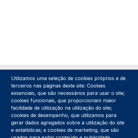
Utilizamos uma seleção de cookies próprios e de
terceiros nas páginas deste site: Cookies
essenciais, que são necessários para usar o site;
cookies funcionais, que proporcionam maior
facilidade de utilização na utilização do site;
Tel:
234 390 100
Fax:
234 390 100
cookies de desempenho, que utilizamos para
Endereço Postal
gerar dados agregados sobre a utilização do site
Apartado 42
e estatísticas; e cookies de marketing, que são
Rua Gil Eanes 31
usados para exibir conteúdo e publicidade