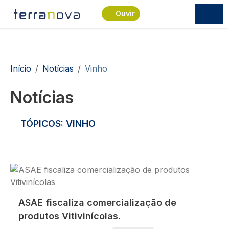
Passar para o conteúdo principal
Ouvir
Navegação estrutural
Início
Notícias
Vinho
Notícias
TÓPICOS:
VINHO
Imagem
ASAE fiscaliza comercialização de
produtos Vitivinícolas.