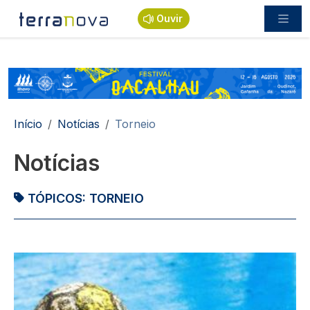
Passar para o conteúdo principal
Ouvir
Navegação estrutural
Início
Notícias
Torneio
Notícias
TÓPICOS:
TORNEIO
Imagem