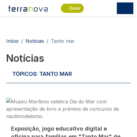
Passar para o conteúdo principal
Ouvir
Navegação estrutural
Início
Notícias
Tanto mar
Notícias
TÓPICOS:
TANTO MAR
Imagem
Exposição, jogo educativo digital e
oficina para famílias em "Tanto Mar" de