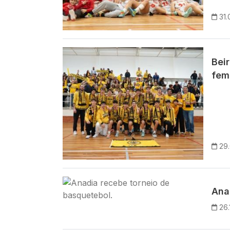
31.
Imagem
Bei
femi
29.
Imagem
Ana
26.