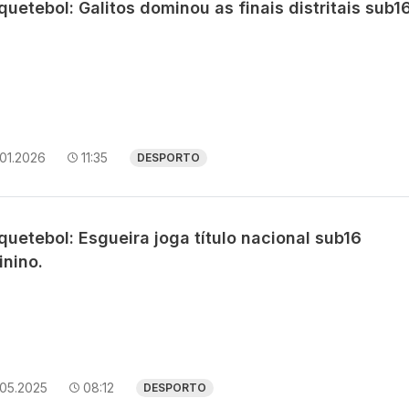
uetebol: Galitos dominou as finais distritais sub16
01.2026
11:35
DESPORTO
uetebol: Esgueira joga título nacional sub16
inino.
.05.2025
08:12
DESPORTO