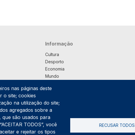
Navegação principal
Informação
Cultura
Desporto
Economia
Mundo
Música
eiros nas páginas deste
País
 o site; cookies
Política
ação na utilização do site;
Praça
ados agregados sobre a
Pub
ng, que são usados para
Saúde
er “ACEITAR TODOS”, você
RECUSAR TODOS
Sociedade
itar e rejeitar os tipos