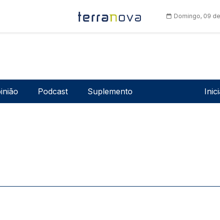
Domingo, 09 de
Men
inião
Podcast
Suplemento
Inic