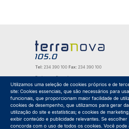
Tel:
234 390 100
Fax:
234 390 100
Endereço Postal
Apartado 42
Utilizamos uma seleção de cookies próprios e de terc
Rua Gil Eanes 31
site: Cookies essenciais, que são necessários para usar
3834-908 Gafanha da Nazaré
funcionais, que proporcionam maior facilidade de utiliz
cookies de desempenho, que utilizamos para gerar d
Estúdios
utilização do site e estatísticas; e cookies de marketi
Rua Prior Guerra
exibir conteúdo e publicidade relevantes. Se escolh
Edifício do Centro Cultural da Gafanha da Nazaré
3830-556 Gafanha da Nazaré
concorda com o uso de todos os cookies. Você pode ace