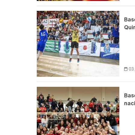
Imagem
Bas
Qui
03
Imagem
Bas
naci