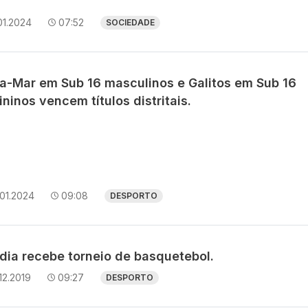
01.2024
07:52
SOCIEDADE
ra-Mar em Sub 16 masculinos e Galitos em Sub 16
ninos vencem títulos distritais.
01.2024
09:08
DESPORTO
dia recebe torneio de basquetebol.
12.2019
09:27
DESPORTO