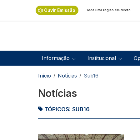
Passar para o conteúdo principal
Ouvir Emissão
Toda uma região em direto
Navegação principal
Informação
Institucional
Op
Navegação estrutural
Início
Notícias
Sub16
Notícias
TÓPICOS:
SUB16
Imagem