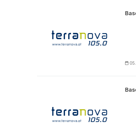
Basq
05.
Bas