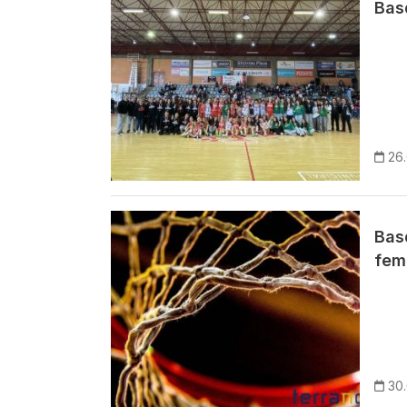
Basq
26.
Imagem
Basq
fem
30