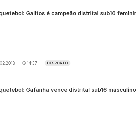
uetebol: Galitos é campeão distrital sub16 femini
02.2018
14:37
DESPORTO
quetebol: Gafanha vence distrital sub16 masculino