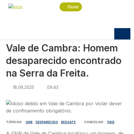
Navegação estrutural
Passar para o conteúdo principal
Início
Notícias
Sociedade
Ouvir
Vale de Cambra: Homem desaparecido
encontrado na Serra da Freita.
SOCIEDADE
Vale de Cambra: Homem
desaparecido encontrado
na Serra da Freita.
18.06.2025
09:43
Imagem
TÓPICOS
GNR
DESPARECIDO
RESGATE
CONCELHO
PAÍS
A GNR de Vale de Cambra localizou um homem, de