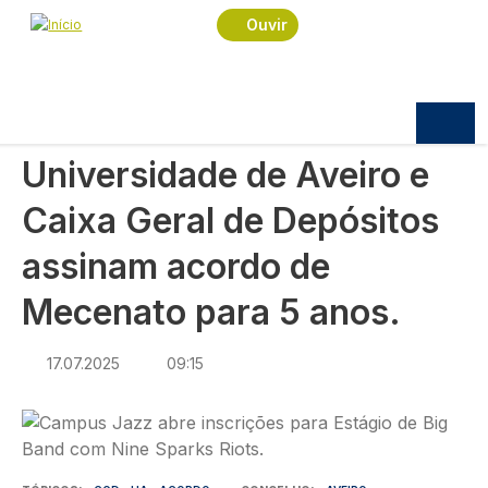
Navegação estrutural
Passar para o conteúdo principal
Início
Notícias
Sociedade
Ouvir
Universidade de Aveiro e Caixa Geral de Depósitos
assinam acordo de Mecenato para 5 anos.
SOCIEDADE
Universidade de Aveiro e
Caixa Geral de Depósitos
assinam acordo de
Mecenato para 5 anos.
17.07.2025
09:15
Imagem