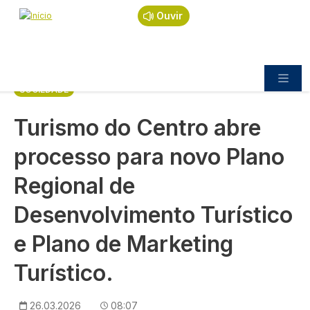
Navegação estrutural
Passar para o conteúdo principal
Início
Notícias
Sociedade
Ouvir
Turismo do Centro abre processo para novo
Plano Regional de Desenvolvimento Turístico e
Plano de Marketing Turístico.
SOCIEDADE
Turismo do Centro abre
processo para novo Plano
Regional de
Desenvolvimento Turístico
e Plano de Marketing
Turístico.
26.03.2026
08:07