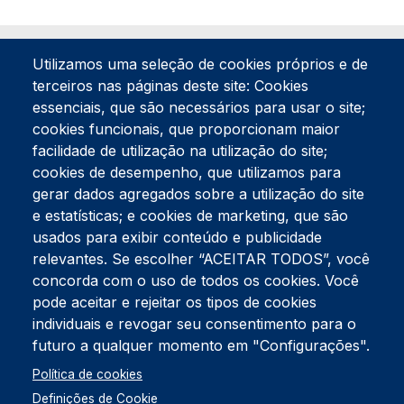
Utilizamos uma seleção de cookies próprios e de
terceiros nas páginas deste site: Cookies
essenciais, que são necessários para usar o site;
cookies funcionais, que proporcionam maior
facilidade de utilização na utilização do site;
Tel:
234 390 100
Fax:
234 390 100
cookies de desempenho, que utilizamos para
Endereço Postal
gerar dados agregados sobre a utilização do site
Apartado 42
e estatísticas; e cookies de marketing, que são
Rua Gil Eanes 31
usados para exibir conteúdo e publicidade
3834-908 Gafanha da Nazaré
relevantes. Se escolher “ACEITAR TODOS”, você
concorda com o uso de todos os cookies. Você
Estúdios
pode aceitar e rejeitar os tipos de cookies
Rua Prior Guerra
Edifício do Centro Cultural da Gafanha da Nazaré
individuais e revogar seu consentimento para o
3830-556 Gafanha da Nazaré
futuro a qualquer momento em "Configurações".
Rodapé
Política de cookies
Cookies
Política de Privacidade
Definições de Cookie