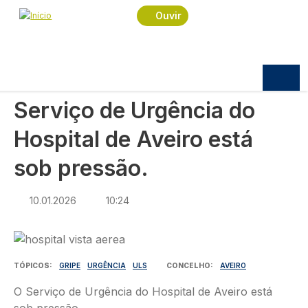
Navegação estrutural
Passar para o conteúdo principal
Início
Notícias
Sociedade
Ouvir
Serviço de Urgência do Hospital de Aveiro está
sob pressão.
SOCIEDADE
Serviço de Urgência do
Hospital de Aveiro está
sob pressão.
10.01.2026
10:24
Imagem
TÓPICOS
GRIPE
URGÊNCIA
ULS
CONCELHO
AVEIRO
O Serviço de Urgência do Hospital de Aveiro está
sob pressão.