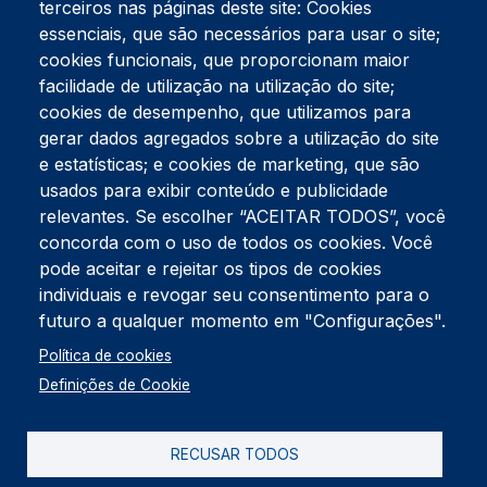
terceiros nas páginas deste site: Cookies
essenciais, que são necessários para usar o site;
cookies funcionais, que proporcionam maior
facilidade de utilização na utilização do site;
Tel:
234 390 100
Fax:
234 390 100
cookies de desempenho, que utilizamos para
Endereço Postal
gerar dados agregados sobre a utilização do site
Apartado 42
e estatísticas; e cookies de marketing, que são
Rua Gil Eanes 31
usados para exibir conteúdo e publicidade
3834-908 Gafanha da Nazaré
relevantes. Se escolher “ACEITAR TODOS”, você
concorda com o uso de todos os cookies. Você
Estúdios
pode aceitar e rejeitar os tipos de cookies
Rua Prior Guerra
Edifício do Centro Cultural da Gafanha da Nazaré
individuais e revogar seu consentimento para o
3830-556 Gafanha da Nazaré
futuro a qualquer momento em "Configurações".
Rodapé
Política de cookies
Cookies
Política de Privacidade
Definições de Cookie
Livro de reclamações
RECUSAR TODOS