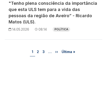
"Tenho plena consciência da importância
que esta ULS tem para a vida das
pessoas da região de Aveiro” - Ricardo
Matos (ULS).
14.05.2026
08:14
POLÍTICA
Paginação
Página
Página
Página
Próxima página
Última página
1
2
3
…
››
Última »