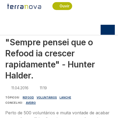
Navegação estrutural
Passar para o conteúdo principal
Início
Notícias
Sociedade
Ouvir
"Sempre pensei que o Refood ia crescer
rapidamente" - Hunter Halder.
SOCIEDADE
"Sempre pensei que o
Refood ia crescer
rapidamente" - Hunter
Halder.
11.04.2016
11:19
TÓPICOS
REFOOD
VOLUNTÁRIOS
LANCHE
CONCELHO
AVEIRO
Perto de 500 voluntários e muita vontade de acabar