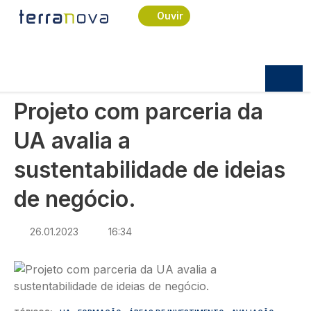
Navegação estrutural
Passar para o conteúdo principal
Início
Notícias
Sociedade
Ouvir
Projeto com parceria da UA avalia a
sustentabilidade de ideias de negócio.
SOCIEDADE
Projeto com parceria da
UA avalia a
sustentabilidade de ideias
de negócio.
26.01.2023
16:34
Imagem