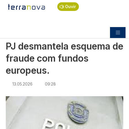
Navegação estrutural
Passar para o conteúdo principal
Início
Notícias
Sociedade
Ouvir
PJ desmantela esquema de fraude com fundos
europeus.
SOCIEDADE
PJ desmantela esquema de
fraude com fundos
europeus.
13.05.2026
09:28
Imagem